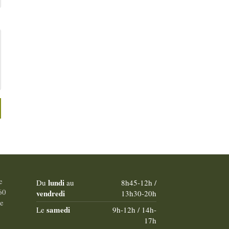
voit tout les 3 mois. Il lui a dit
à le réaliser. La prochaine
l'hospitalisation vous a fait du
fois, je sais qu'on pourra faire
bien. Et non c'est grâce à une
l'arrêt du tabac je suis prête
séance d'hypnose avec
mentalement.
Damien. Elle va continuer
cette thérapie avec Damien
grave à vous on a retrouvé de
l'espoir qu'on avait perdu
depuis 2015 mais surtout ma
maman aussi c'est la 1ere
fois. Aujourd'hui, j'en suis sur
maman va pouvoir faire le
deuil de sa vie d'avant et
surtout nous allons retrouver
notre maman et mamie qui
nous manque tant. Damien
merci n'est pas suffisant pour
e
lundi
Du
au
8h45-12h /
vous exprimer notre
60
vendredi
13h30-20h
reconnaissance.
e
samedi
Le
9h-12h / 14h-
17h