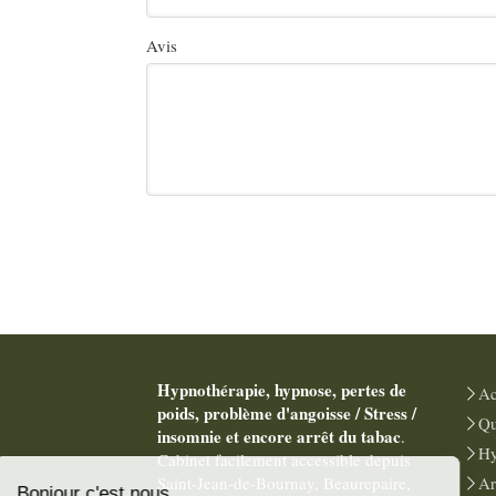
Avis
Hypnothérapie, hypnose, pertes de
Ac
poids, problème d'angoisse / Stress /
Qu
insomnie et encore arrêt du tabac
.
Hy
Cabinet facilement accessible depuis
Saint-Jean-de-Bournay, Beaurepaire,
Ar