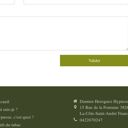
Valider
Damien Heroguez Hypnos
cueil
15 Rue de la Fontaine
382
i suis-je ?
La-Côte-Saint-André
Franc
pnose, c'est quoi ?
0422670247
rêt du tabac