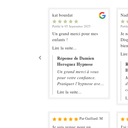
rette
kat bourdat
Nad
0 Avril 2024
Publié le 05 Septembre 2025
Publi
érience je suis allez
Un grand merci pour mes
Je 
ter de fumer le 18
enfants !
Disp
t ça été le dernière
bien
Lire la suite...
’ai toucher une
comm
ite...
Lire
. Merci encore
De 
Réponse de Damien
mond
se de Damien
Heroguez Hypnose
R
Mer
guez Hypnose
H
Un grand merci à vous
Elodie, soyez fier de
pour votre confiance.
M
t surtout profitez des
Pratiquer l’hypnose avec
d
its de votre décision.
les enfants est un moment
c
Lire la suite...
aisir Damien
riche d’expériences. À
p
 suite...
L
uez Praticien en
bientôt
s
ose
v
p
Par Erika
Par Gaillard. M
P
C
rience extraordinaire
Je suis venue pour un
J'ai