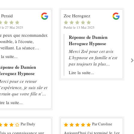
 Peraid
Zoe Heroguez
é le 27 Mai 2025
Publié le 13 Mai 2025
ne peux que recommander.
Réponse de Damien
onible, à l'écoute,
Heroguez Hypnose
veillant. La séance
Merci Zoé pour cet avis
ence à porter ses fruits.
 la suite...
L’hypnose en famille n’est
l'humanité dans ce
pas toujours la plus
e...c'est appréciable.
éponse de Damien
simple. Et pourtant…
Lire la suite...
ci
eroguez Hypnose
erci pour ce retour
’expérience, je suis sûr et
ertain que votre fille n’a
as fini de vous et de se
ire la suite...
urprendre. Merci pour
otre confiance et au
laisir. Damien Heroguez
Par Dady
Par Caroline
raticien en hypnose La
ote St André
 fais sa connaissance sur
Aujourd'hui j'ai terminé le 1er