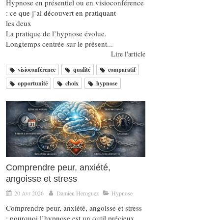
Hypnose en présentiel ou en visioconférence
: ce que j’ai découvert en pratiquant
les deux
La pratique de l’hypnose évolue.
Longtemps centrée sur le présent...
Lire l'article
visioconférence
qualité
comparatif
opportunité
choix
hypnose
Comprendre peur, anxiété,
angoisse et stress
20 Avr 2026
Damien Heroguez
Hypnose
Comprendre peur, anxiété, angoisse et stress
: pourquoi l’hypnose est un outil précieux