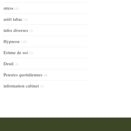
stress
(6)
arrêt tabac
(3)
infos diverses
(2)
Hypnose
(19)
Estime de soi
(1)
Deuil
(1)
Pensées quotidiennes
(6)
information cabinet
(1)