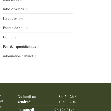
infos diverses
(2)
Hypnose
(19)
Estime de soi
(1)
Deuil
(1)
Pensées quotidiennes
(6)
information cabinet
(1)
e
lundi
Du
au
8h45-12h /
60
vendredi
13h30-20h
e
samedi
Le
9h-12h / 14h-