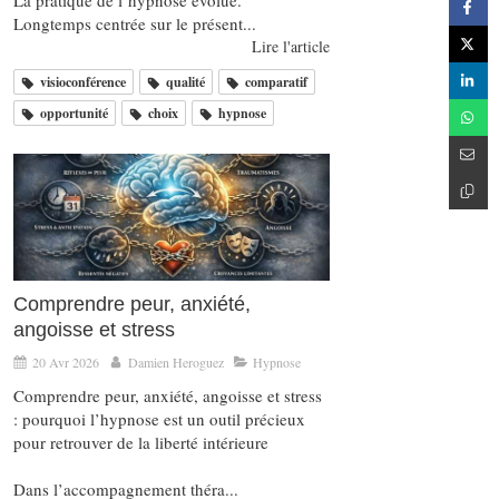
La pratique de l’hypnose évolue.
Longtemps centrée sur le présent...
Lire l'article
visioconférence
qualité
comparatif
opportunité
choix
hypnose
Comprendre peur, anxiété,
angoisse et stress
20 Avr 2026
Damien Heroguez
Hypnose
Comprendre peur, anxiété, angoisse et stress
: pourquoi l’hypnose est un outil précieux
pour retrouver de la liberté intérieure
Dans l’accompagnement théra...