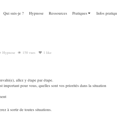
Qui suis-je ?
Hypnose
Ressources
Pratiques
Infos pratiq
Hypnose
158 vues
1 like
vahi(e), allez y étape par étape.
t important pour vous, quelles sont vos priorités dans la situation
ement
ez à sortir de toutes situations.