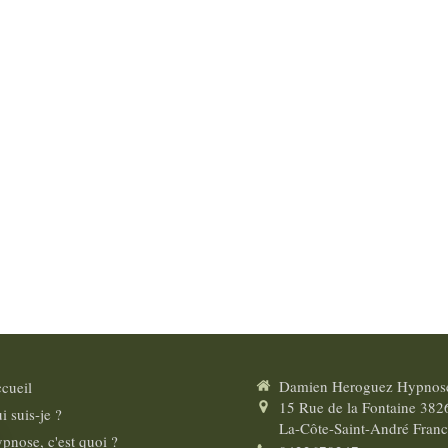
Damien Heroguez Hypnos
cueil
15 Rue de la Fontaine
382
i suis-je ?
La-Côte-Saint-André
Franc
pnose, c'est quoi ?