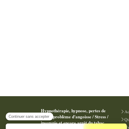
Hypnothérapie, hypnose, pertes de
Ac
poids, problème d'angoisse / Stress /
Qu
insomnie et encore arrêt du tabac
.
Hy
Cabinet facilement accessible depuis