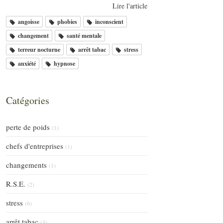
Lire l'article
angoisse
phobies
inconscient
changement
santé mentale
terreur nocturne
arrêt tabac
stress
anxiété
hypnose
Catégories
perte de poids
(1)
chefs d'entreprises
(1)
changements
(1)
R.S.E.
(2)
stress
(6)
arrêt tabac
(3)