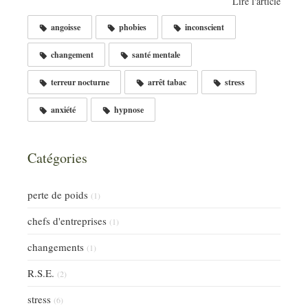
Lire l'article
angoisse
phobies
inconscient
changement
santé mentale
terreur nocturne
arrêt tabac
stress
anxiété
hypnose
Catégories
perte de poids
(1)
chefs d'entreprises
(1)
changements
(1)
R.S.E.
(2)
stress
(6)